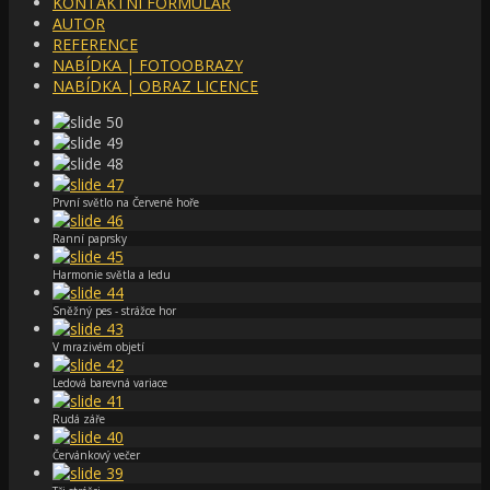
KONTAKTNÍ FORMULÁŘ
AUTOR
REFERENCE
NABÍDKA | FOTOOBRAZY
NABÍDKA | OBRAZ LICENCE
První světlo na Červené hoře
Ranní paprsky
Harmonie světla a ledu
Sněžný pes - strážce hor
V mrazivém objetí
Ledová barevná variace
Rudá záře
Červánkový večer