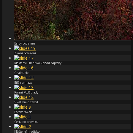
Barvy podzimu
Zimní posezení
Klášterní Hradisko - první paprsky
Chaloupka
Bílá námraza
Ranní Poděbrady
S větrem o závod
Božské světlo
Cesta do pravěku
Klášterní hradisko