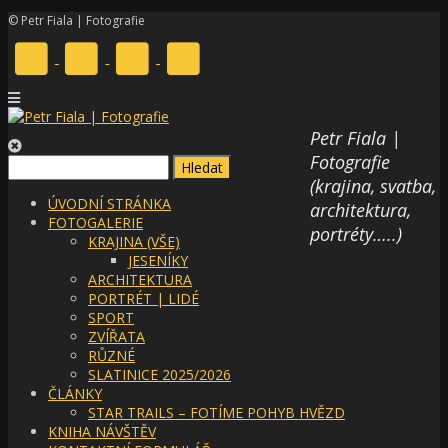
© Petr Fiala | Fotografie
Petr Fiala |
Fotografie
(krajina, svatba,
ÚVODNÍ STRÁNKA
architektura,
FOTOGALERIE
portréty…..)
KRAJINA (VŠE)
JESENÍKY
ARCHITEKTURA
PORTRÉT | LIDÉ
SPORT
ZVÍŘATA
RŮZNÉ
SLATINICE 2025/2026
ČLÁNKY
STAR TRAILS – FOTÍME POHYB HVĚZD
KNIHA NÁVŠTĚV