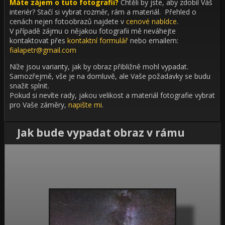
Máte zájem o tuto fotografii?
Chtěli by jste, aby zdobil Váš
interiér?
Stačí si vybrat rozměr, rám a materiál. Přehled o
cenách nejen fotoobrazů najdete v
cenové nabídce
.
V případě zájmu o nějakou fotografii mě neváhejte
kontaktovat přes
kontaktní formulář
nebo emailem:
fialapetr@gmail.com
Níže jsou varianty, jak by obraz přibližně mohl vypadat.
Samozřejmě, vše je na domluvě, ale Vaše požadavky se budu
snažit splnit.
Pokud si nevíte rady, jakou velikost a materiál fotografie vybrat
pro Vaše záměry,
napište mi
.
Jak bude vypadat obraz v rámu