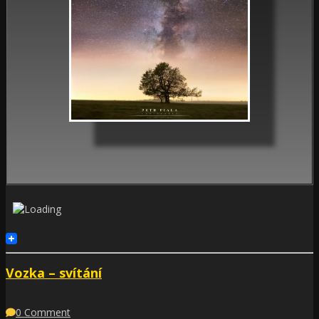
Vozka – svítání
0 Comment