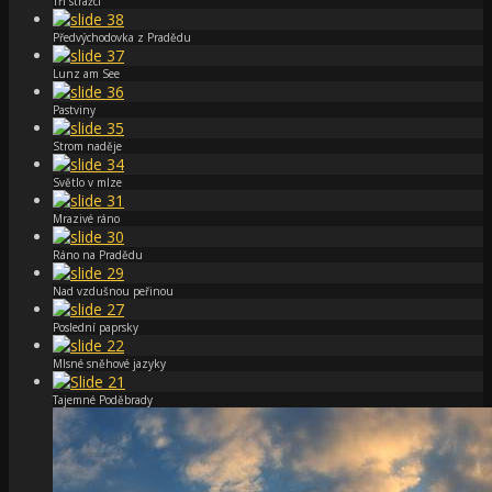
Tři strážci
Předvýchodovka z Pradědu
Lunz am See
Pastviny
Strom naděje
Světlo v mlze
Mrazivé ráno
Ráno na Pradědu
Nad vzdušnou peřinou
Poslední paprsky
Mlsné sněhové jazyky
Tajemné Poděbrady