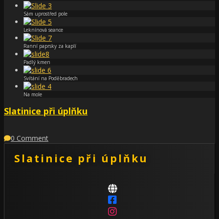
Sám uprostřed pole
Leknínová seance
Ranní paprsky za kaplí
Padlý kmen
Svítání na Poděbradech
Na mole
Slatinice při úplňku
0 Comment
Slatinice při úplňku