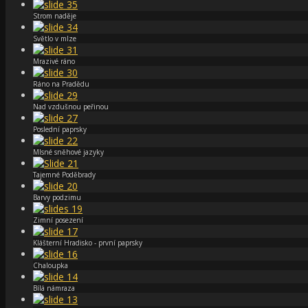
Strom naděje
Světlo v mlze
Mrazivé ráno
Ráno na Pradědu
Nad vzdušnou peřinou
Poslední paprsky
Mlsné sněhové jazyky
Tajemné Poděbrady
Barvy podzimu
Zimní posezení
Klášterní Hradisko - první paprsky
Chaloupka
Bílá námraza