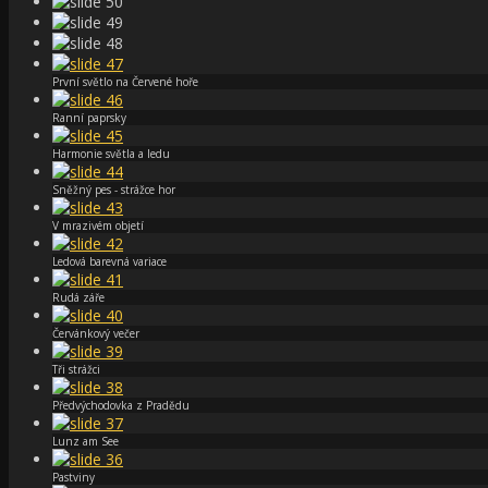
První světlo na Červené hoře
Ranní paprsky
Harmonie světla a ledu
Sněžný pes - strážce hor
V mrazivém objetí
Ledová barevná variace
Rudá záře
Červánkový večer
Tři strážci
Předvýchodovka z Pradědu
Lunz am See
Pastviny