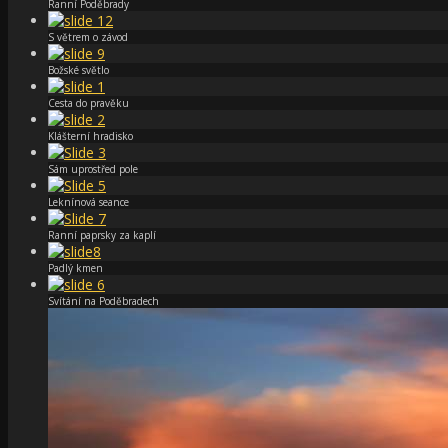
Ranní Poděbrady
S větrem o závod
Božské světlo
Cesta do pravěku
Klášterní hradisko
Sám uprostřed pole
Leknínová seance
Ranní paprsky za kaplí
Padlý kmen
Svítání na Poděbradech