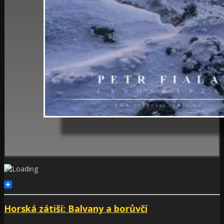
Horská zátiší: Balvany a borůvčí