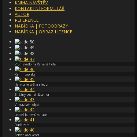
KNIHA NÁVŠTĚV
KONTAKTNÍ FORMULÁŘ
AUTOR
REFERENCE
NABÍDKA | FOTOOBRAZY
NABÍDKA | OBRAZ LICENCE
První světlo na Červené hoře
Ranní paprsky
Harmonie světla a ledu
Sněžný pes - strážce hor
V mrazivém objetí
Ledová barevná variace
Rudá záře
Červánkový večer