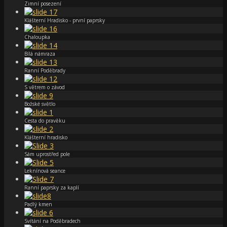
Zimní posezení
Klášterní Hradisko - první paprsky
Chaloupka
Bílá námraza
Ranní Poděbrady
S větrem o závod
Božské světlo
Cesta do pravěku
Klášterní hradisko
Sám uprostřed pole
Leknínová seance
Ranní paprsky za kaplí
Padlý kmen
Svítání na Poděbradech