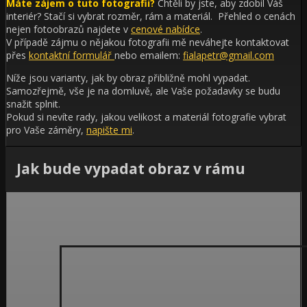
Máte zájem o tuto fotografii?
Chtěli by jste, aby zdobil Váš
interiér?
Stačí si vybrat rozměr, rám a materiál. Přehled o cenách
nejen fotoobrazů najdete v
cenové nabídce
.
V případě zájmu o nějakou fotografii mě neváhejte kontaktovat
přes
kontaktní formulář
nebo emailem:
fialapetr@gmail.com
Níže jsou varianty, jak by obraz přibližně mohl vypadat.
Samozřejmě, vše je na domluvě, ale Vaše požadavky se budu
snažit splnit.
Pokud si nevíte rady, jakou velikost a materiál fotografie vybrat
pro Vaše záměry,
napište mi
.
Jak bude vypadat obraz v rámu