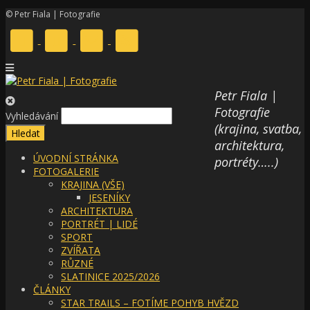
© Petr Fiala | Fotografie
Petr Fiala |
Fotografie
Vyhledávání
(krajina, svatba,
architektura,
ÚVODNÍ STRÁNKA
portréty…..)
FOTOGALERIE
KRAJINA (VŠE)
JESENÍKY
ARCHITEKTURA
PORTRÉT | LIDÉ
SPORT
ZVÍŘATA
RŮZNÉ
SLATINICE 2025/2026
ČLÁNKY
STAR TRAILS – FOTÍME POHYB HVĚZD