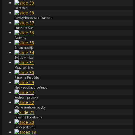
Tři strážci
Předvýchodovka z Pradědu
Lunz am See
Pastviny
Strom naděje
Světlo v mlze
Mrazivé ráno
Ráno na Pradědu
Nad vzdušnou peřinou
Poslední paprsky
Mlsné sněhové jazyky
Tajemné Poděbrady
Barvy podzimu