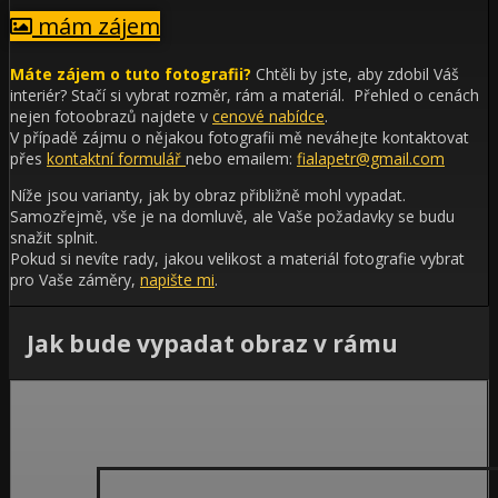
mám zájem
Máte zájem o tuto fotografii?
Chtěli by jste, aby zdobil Váš
interiér?
Stačí si vybrat rozměr, rám a materiál. Přehled o cenách
nejen fotoobrazů najdete v
cenové nabídce
.
V případě zájmu o nějakou fotografii mě neváhejte kontaktovat
přes
kontaktní formulář
nebo emailem:
fialapetr@gmail.com
Níže jsou varianty, jak by obraz přibližně mohl vypadat.
Samozřejmě, vše je na domluvě, ale Vaše požadavky se budu
snažit splnit.
Pokud si nevíte rady, jakou velikost a materiál fotografie vybrat
pro Vaše záměry,
napište mi
.
Jak bude vypadat obraz v rámu