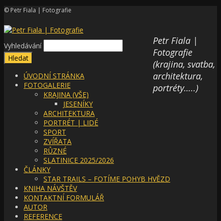
© Petr Fiala | Fotografie
Petr Fiala |
Vyhledávání
Fotografie
(krajina, svatba,
architektura,
ÚVODNÍ STRÁNKA
FOTOGALERIE
portréty…..)
KRAJINA (VŠE)
JESENÍKY
ARCHITEKTURA
PORTRÉT | LIDÉ
SPORT
ZVÍŘATA
RŮZNÉ
SLATINICE 2025/2026
ČLÁNKY
STAR TRAILS – FOTÍME POHYB HVĚZD
KNIHA NÁVŠTĚV
KONTAKTNÍ FORMULÁŘ
AUTOR
REFERENCE