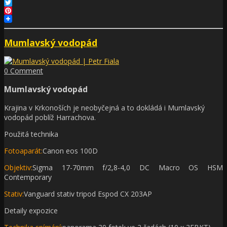
Facebook
Twitter
Pinterest
Mumlavský vodopád
0 Comment
Mumlavský vodopád
Krajina v Krkonoších je neobyčejná a to dokládá i Mumlavský
vodopád poblíž Harrachova.
Použitá technika
Fotoaparát:
Canon eos 100D
Objektiv:
Sigma 17-70mm f/2,8-4,0 DC Macro OS HSM
Contemporary
Stativ:
Vanguard stativ tripod Espod CX 203AP
Detaily expozice