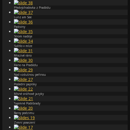
Předvýchodovka z Pradědu
Lunz am See
Pastviny
Strom naděje
Světlo v mlze
Mrazivé ráno
Ráno na Pradědu
Nad vzdušnou peřinou
Poslední paprsky
Mlsné sněhové jazyky
Tajemné Poděbrady
Barvy podzimu
Zimní posezení