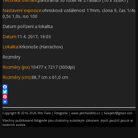
Technika snímání:
panorama 30 fotek ve 2 řadách (10 x 3EBKT)
Nastavení expozice:
ohnisková vzdálenost 17mm, clona 9, čas 1/4s
0,5s 1,0s, iso 100
Datum pořízení a lokalita
Datum:
11.4. 2017, 16:03
Lokalita:
Krkonoše (Harrachov)
Rozměry
Rozměry (pix):
10477 x 7217 (300dpi)
Rozměry (cm):
88,7 cm x 61,0 cm
Facebook
Twitter
Pinterest
Copyright © 2016-2026 Petr Fiala | Fotografie | www.petrfialafoto.cz | fialapetr@gmail.com
Všechny publikované fotografie jsou chráněny autorským zákonem. Jejich použití pouze se
svolením autora.