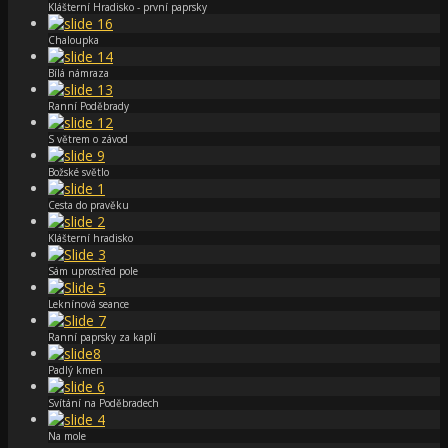
Klášterní Hradisko - první paprsky
Chaloupka
Bílá námraza
Ranní Poděbrady
S větrem o závod
Božské světlo
Cesta do pravěku
Klášterní hradisko
Sám uprostřed pole
Leknínová seance
Ranní paprsky za kaplí
Padlý kmen
Svítání na Poděbradech
Na mole