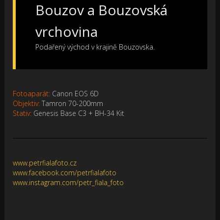
Bouzov a Bouzovská
vrchovina
Podařený východ v krajině Bouzovska.
Fotoaparát:
Canon EOS 6D
Objektiv:
Tamron 70-200mm
Stativ:
Genesis Base C3 + BH-34 Kit
www.petrfialafoto.cz
www.facebook.com/
petrfialafoto
www.instagram.com/
petr_fiala_foto