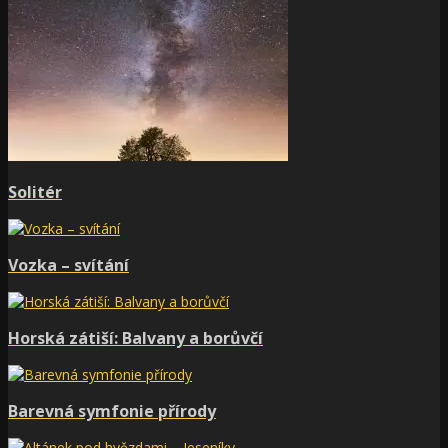
Solitér
Vozka – svítání
Horská zátiší: Balvany a borůvčí
Barevná symfonie přírody