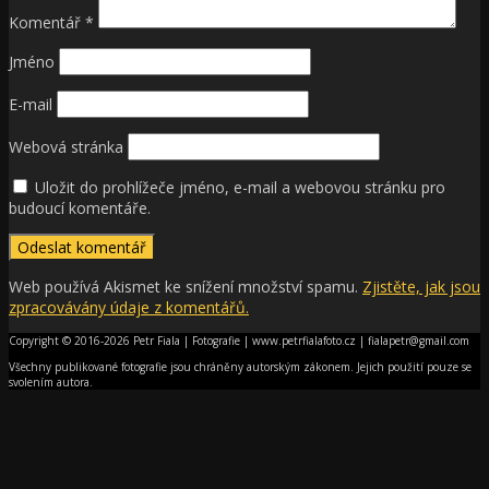
Komentář
*
Jméno
E-mail
Webová stránka
Uložit do prohlížeče jméno, e-mail a webovou stránku pro
budoucí komentáře.
Web používá Akismet ke snížení množství spamu.
Zjistěte, jak jsou
zpracovávány údaje z komentářů.
Copyright © 2016-2026 Petr Fiala | Fotografie | www.petrfialafoto.cz | fialapetr@gmail.com
Všechny publikované fotografie jsou chráněny autorským zákonem. Jejich použití pouze se
svolením autora.