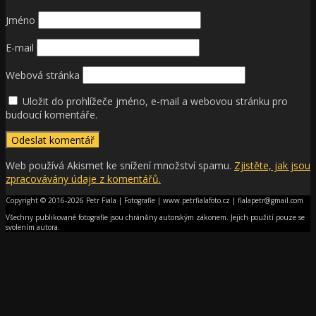
Jméno
E-mail
Webová stránka
Uložit do prohlížeče jméno, e-mail a webovou stránku pro
budoucí komentáře.
Web používá Akismet ke snížení množství spamu.
Zjistěte, jak jsou
zpracovávány údaje z komentářů.
Copyright © 2016-2026 Petr Fiala | Fotografie | www.petrfialafoto.cz | fialapetr@gmail.com
Všechny publikované fotografie jsou chráněny autorským zákonem. Jejich použití pouze se
svolením autora.