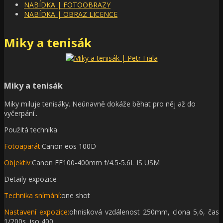
NABÍDKA | FOTOOBRAZY
NABÍDKA | OBRAZ LICENCE
Miky a tenisák
Miky a tenisák
Miky miluje tenisáky. Neúnavně dokáže běhat pro něj až do
vyčerpání..
Použitá technika
Fotoaparát:
Canon eos 100D
Objektiv:
Canon EF100-400mm f/4.5-5.6L IS USM
Detaily expozice
Technika snímání:
one shot
Nastavení expozice:
ohnisková vzdálenost 250mm, clona 5,6, čas
1/200s, iso 400