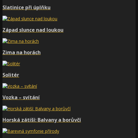
Slatinice při úplňku
Západ slunce nad loukou
Zima na horách
Solitér
Vozka – svítání
Horská zátiší: Balvany a borůvčí