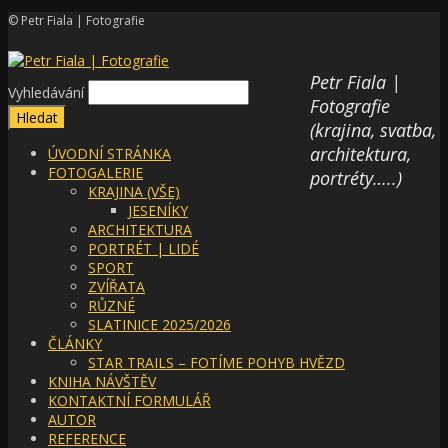
© Petr Fiala | Fotografie
Petr Fiala |
Vyhledávání
Fotografie
(krajina, svatba,
architektura,
ÚVODNÍ STRÁNKA
FOTOGALERIE
portréty…..)
KRAJINA (VŠE)
JESENÍKY
ARCHITEKTURA
PORTRÉT | LIDÉ
SPORT
ZVÍŘATA
RŮZNÉ
SLATINICE 2025/2026
ČLÁNKY
STAR TRAILS – FOTÍME POHYB HVĚZD
KNIHA NÁVŠTĚV
KONTAKTNÍ FORMULÁŘ
AUTOR
REFERENCE