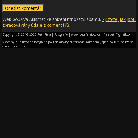
Web používá Akismet ke snížení množství spamu.
Zjistěte, jak jsou
zpracovávány údaje z komentářů.
Copyright © 2016-2026 Petr Fiala | Fotografie | www.petrfialafoto.cz | fialapetr@gmail.com
Všechny publikované fotografie jsou chráněny autorským zákonem. Jejich použití pouze se
svolením autora.