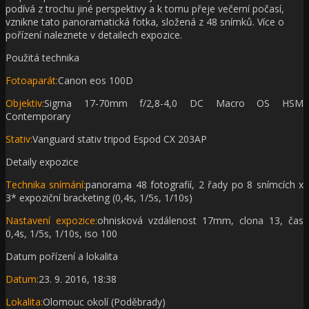
podívá z trochu jiné perspektivy a k tomu přeje večerní počasí,
vznikne tato panoramatická fotka, složená z 48 snímků. Více o
pořízení naleznete v detailech expozice.
Použitá technika
Fotoaparát:
Canon eos 100D
Objektiv:
Sigma 17-70mm f/2,8-4,0 DC Macro OS HSM
Contemporary
Stativ:
Vanguard stativ tripod Espod CX 203AP
Detaily expozice
Technika snímání:
panorama 48 fotografií, 2 řady po 8 snímcích x
3* expoziční bracketing (0,4s, 1/5s, 1/10s)
Nastavení expozice:
ohnisková vzdálenost 17mm, clona 13, čas
0,4s, 1/5s, 1/10s, iso 100
Datum pořízení a lokalita
Datum:
23. 9. 2016, 18:38
Lokalita:
Olomouc okolí (Poděbrady)