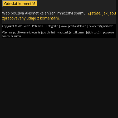
Web používá Akismet ke snížení množství spamu.
Zjistěte, jak jsou
zpracovávány údaje z komentářů.
Copyright © 2016-2026 Petr Fiala | Fotografie | www.petrfialafoto.cz | fialapetr@gmail.com
Všechny publikované fotografie jsou chráněny autorským zákonem. Jejich použití pouze se
svolením autora.