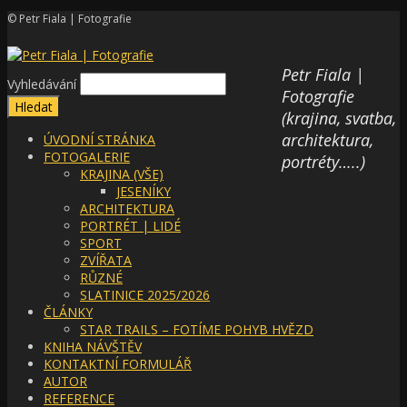
© Petr Fiala | Fotografie
Petr Fiala |
Vyhledávání
Fotografie
(krajina, svatba,
architektura,
ÚVODNÍ STRÁNKA
FOTOGALERIE
portréty…..)
KRAJINA (VŠE)
JESENÍKY
ARCHITEKTURA
PORTRÉT | LIDÉ
SPORT
ZVÍŘATA
RŮZNÉ
SLATINICE 2025/2026
ČLÁNKY
STAR TRAILS – FOTÍME POHYB HVĚZD
KNIHA NÁVŠTĚV
KONTAKTNÍ FORMULÁŘ
AUTOR
REFERENCE