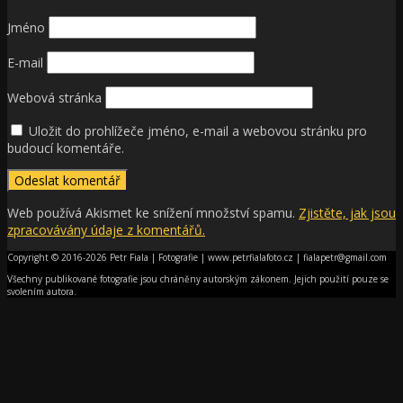
Jméno
E-mail
Webová stránka
Uložit do prohlížeče jméno, e-mail a webovou stránku pro
budoucí komentáře.
Web používá Akismet ke snížení množství spamu.
Zjistěte, jak jsou
zpracovávány údaje z komentářů.
Copyright © 2016-2026 Petr Fiala | Fotografie | www.petrfialafoto.cz | fialapetr@gmail.com
Všechny publikované fotografie jsou chráněny autorským zákonem. Jejich použití pouze se
svolením autora.