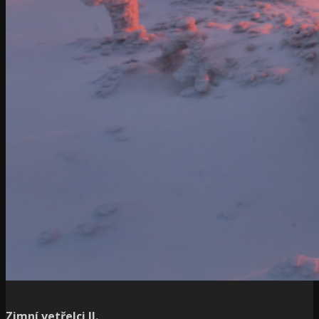
Zimní vetřelci II.