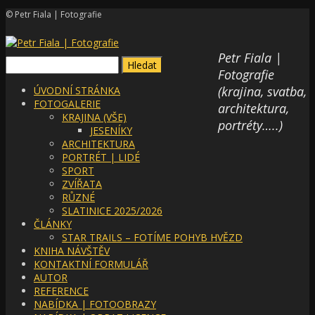
© Petr Fiala | Fotografie
Petr Fiala |
Vyhledávání
Fotografie
(krajina, svatba,
ÚVODNÍ STRÁNKA
FOTOGALERIE
architektura,
KRAJINA (VŠE)
portréty…..)
JESENÍKY
ARCHITEKTURA
PORTRÉT | LIDÉ
SPORT
ZVÍŘATA
RŮZNÉ
SLATINICE 2025/2026
ČLÁNKY
STAR TRAILS – FOTÍME POHYB HVĚZD
KNIHA NÁVŠTĚV
KONTAKTNÍ FORMULÁŘ
AUTOR
REFERENCE
NABÍDKA | FOTOOBRAZY