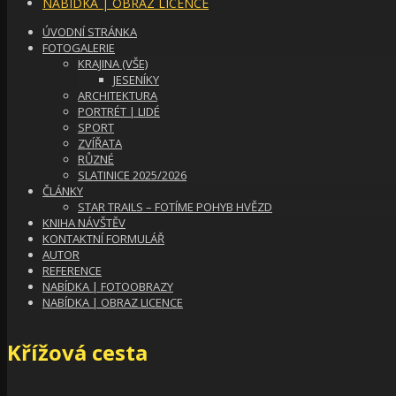
NABÍDKA | OBRAZ LICENCE
ÚVODNÍ STRÁNKA
FOTOGALERIE
KRAJINA (VŠE)
JESENÍKY
ARCHITEKTURA
PORTRÉT | LIDÉ
SPORT
ZVÍŘATA
RŮZNÉ
SLATINICE 2025/2026
ČLÁNKY
STAR TRAILS – FOTÍME POHYB HVĚZD
KNIHA NÁVŠTĚV
KONTAKTNÍ FORMULÁŘ
AUTOR
REFERENCE
NABÍDKA | FOTOOBRAZY
NABÍDKA | OBRAZ LICENCE
Křížová cesta