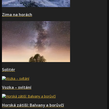
Zima na horách
Solitér
Vozka – svítání
Horská zátiší: Balvany a borůvčí