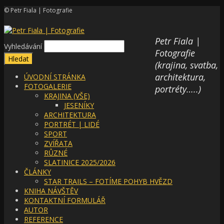
© Petr Fiala | Fotografie
Petr Fiala |
Vyhledávání
Fotografie
(krajina, svatba,
architektura,
ÚVODNÍ STRÁNKA
FOTOGALERIE
portréty…..)
KRAJINA (VŠE)
JESENÍKY
ARCHITEKTURA
PORTRÉT | LIDÉ
SPORT
ZVÍŘATA
RŮZNÉ
SLATINICE 2025/2026
ČLÁNKY
STAR TRAILS – FOTÍME POHYB HVĚZD
KNIHA NÁVŠTĚV
KONTAKTNÍ FORMULÁŘ
AUTOR
REFERENCE