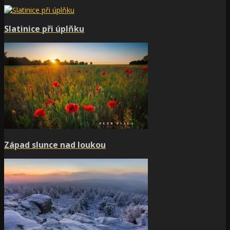
Slatinice při úplňku
Západ slunce nad loukou