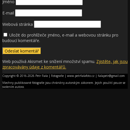
Jméno
E-mail
Webová stránka
Uložit do prohlížeče jméno, e-mail a webovou stránku pro
budoucí komentáře.
Web používá Akismet ke snížení množství spamu.
Zjistěte, jak jsou
zpracovávány údaje z komentářů.
Copyright © 2016-2026 Petr Fiala | Fotografie | www.petrfialafoto.cz | fialapetr@gmail.com
Všechny publikované fotografie jsou chráněny autorským zákonem. Jejich použití pouze se
svolením autora.